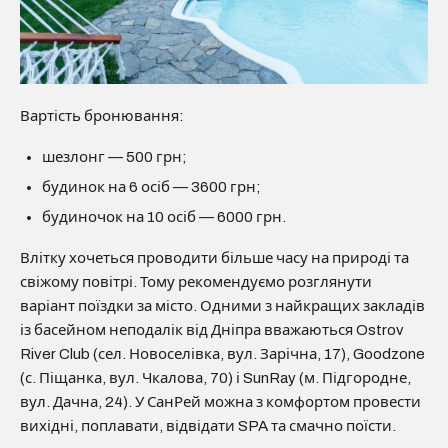
Вартість бронювання:
шезлонг — 500 грн;
будинок на 6 осіб — 3600 грн;
будиночок на 10 осіб — 6000 грн.
Влітку хочеться проводити більше часу на природі та
свіжому повітрі. Тому рекомендуємо розглянути
варіант поїздки за місто. Одними з найкращих закладів
із басейном неподалік від Дніпра вважаються Ostrov
River Club (сел. Новоселівка, вул. Зарічна, 17), Goodzone
(с. Піщанка, вул. Чкалова, 70) і SunRay (м. Підгородне,
вул. Дачна, 24). У СанРей можна з комфортом провести
вихідні, поплавати, відвідати SPA та смачно поїсти.