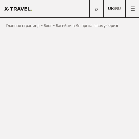
⌕
☰
X-TRAVEL
.
UK
/
RU
Главная страница
»
Блог
»
Басейни в Дніпрі на лівому березі