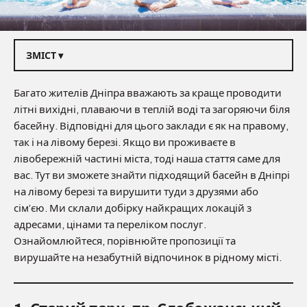
ЗМІСТ ▾
Багато жителів Дніпра вважають за краще проводити
літні вихідні, плаваючи в теплій воді та загоряючи біля
басейну. Відповідні для цього заклади є як на правому,
так і на лівому березі. Якщо ви проживаєте в
лівобережній частині міста, тоді наша стаття саме для
вас. Тут ви зможете знайти підходящий басейн в Дніпрі
на лівому березі та вирушити туди з друзями або
сім’єю. Ми склали добірку найкращих локацій з
адресами, цінами та переліком послуг.
Ознайомлюйтеся, порівнюйте пропозиції та
вирушайте на незабутній відпочинок в рідному місті.