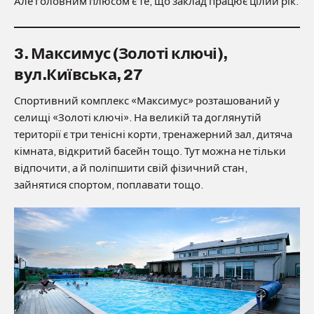
Але головним плюсом є те, що заклад працює цілий рік.
3. Максимус (Золоті ключі),
вул.Київська, 27
Спортивний комплекс «Максимус» розташований у
селищі «Золоті ключі». На великій та доглянутій
території є три тенісні корти, тренажерний зал, дитяча
кімната, відкритий басейн тощо. Тут можна не тільки
відпочити, а й поліпшити свій фізичний стан,
зайнятися спортом, поплавати тощо.