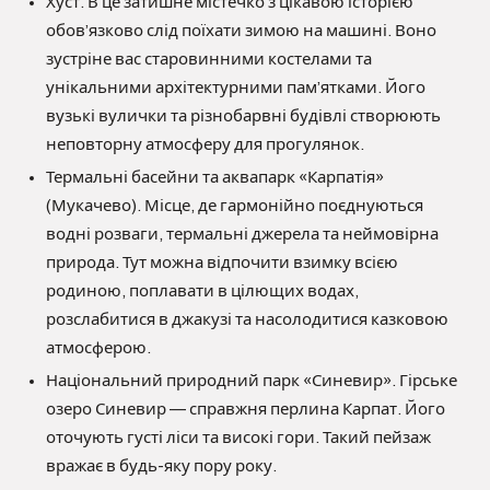
Хуст. В це затишне містечко з цікавою історією
обов’язково слід поїхати зимою на машині. Воно
зустріне вас старовинними костелами та
унікальними архітектурними пам’ятками. Його
вузькі вулички та різнобарвні будівлі створюють
неповторну атмосферу для прогулянок.
Термальні басейни та аквапарк «Карпатія»
(Мукачево). Місце, де гармонійно поєднуються
водні розваги, термальні джерела та неймовірна
природа. Тут можна відпочити взимку всією
родиною, поплавати в цілющих водах,
розслабитися в джакузі та насолодитися казковою
атмосферою.
Національний природний парк «Синевир». Гірське
озеро Синевир — справжня перлина Карпат. Його
оточують густі ліси та високі гори. Такий пейзаж
вражає в будь-яку пору року.