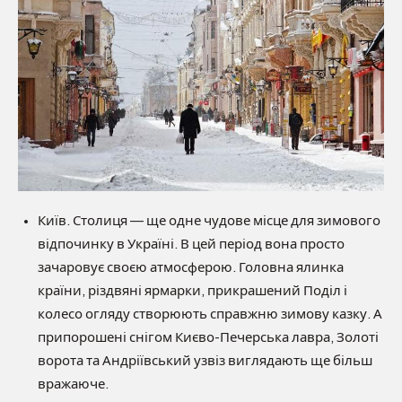
Київ. Столиця — ще одне чудове місце для зимового
відпочинку в Україні. В цей період вона просто
зачаровує своєю атмосферою. Головна ялинка
країни, різдвяні ярмарки, прикрашений Поділ і
колесо огляду створюють справжню зимову казку. А
припорошені снігом Києво-Печерська лавра, Золоті
ворота та Андріївський узвіз виглядають ще більш
вражаюче.