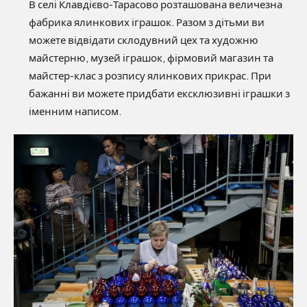
В селі Клавдієво-Тарасово розташована величезна
фабрика ялинкових іграшок. Разом з дітьми ви
можете відвідати склодувний цех та художню
майстерню, музей іграшок, фірмовий магазин та
майстер-клас з розпису ялинкових прикрас. При
бажанні ви можете придбати ексклюзивні іграшки з
іменним написом.