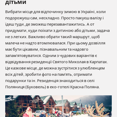
дітьми
Вибрати місце для відпочинку зимою в Україні, коли
подорожуєш сам, нескладно. Просто пакуєш валізу і
їдеш туди, де зможеш перезавантажитись. А от
придумати, куди поїхати з дитиною або дітьми, задача
не з легких. Важливо обрати такий маршрут, щоб
малеча не надто втомлювалася. При цьому дозвілля
має бути цікавим, пізнавальним та надовго
запам’ятовуватися. Одним з чудових варіантів є
відвідування резиденції Святого Миколая в Карпатах.
Це казкове місце, де можна зустрітися з улюбленцем
всіх дітей, зробити фото на пам’ять, отримати
подарунки та ін. Резиденція знаходиться в селі
Поляниця (Буковель) в еко-готелі Красна Поляна.