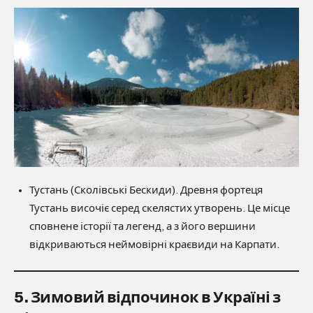
Тустань (Сколівські Бескиди). Древня фортеця
Тустань височіє серед скелястих утворень. Це місце
сповнене історії та легенд, а з його вершини
відкриваються неймовірні краєвиди на Карпати.
5. Зимовий відпочинок в Україні з