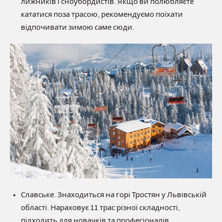
лижників і сноубордистів. Якщо ви полюбляєте
кататися поза трасою, рекомендуємо поїхати
відпочивати зимою саме сюди.
Славське. Знаходиться на горі Тростян у Львівській
області. Нараховує 11 трас різної складності,
підходить для новачків та професіоналів.