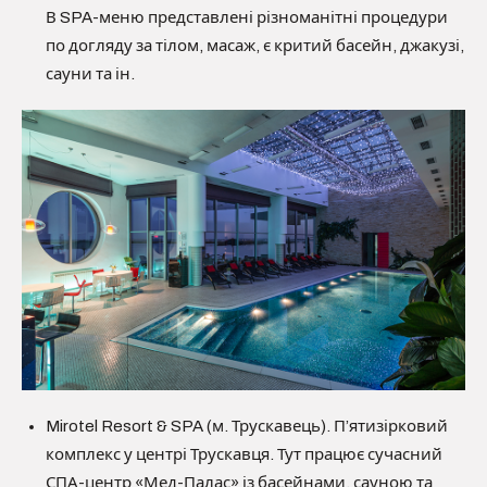
В SPA-меню представлені різноманітні процедури
по догляду за тілом, масаж, є критий басейн, джакузі,
сауни та ін.
Mirotel Resort & SPA (м. Трускавець). П’ятизірковий
комплекс у центрі Трускавця. Тут працює сучасний
СПА-центр «Мед-Палас» із басейнами, сауною та