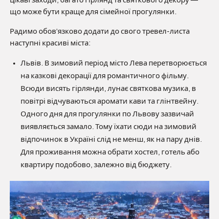
цікаві заходи, багато гірлянд та святкового декору —
що може бути краще для сімейної прогулянки.
Радимо обов’язково додати до свого тревел-листа
наступні красиві міста:
Львів. В зимовий період місто Лева перетворюється
на казкові декорації для романтичного фільму.
Всюди висять гірлянди, лунає святкова музика, в
повітрі відчуваються аромати кави та глінтвейну.
Одного дня для прогулянки по Львову зазвичай
виявляється замало. Тому їхати сюди на зимовий
відпочинок в Україні слід не менш, як на пару днів.
Для проживання можна обрати хостел, готель або
квартиру подобово, залежно від бюджету.