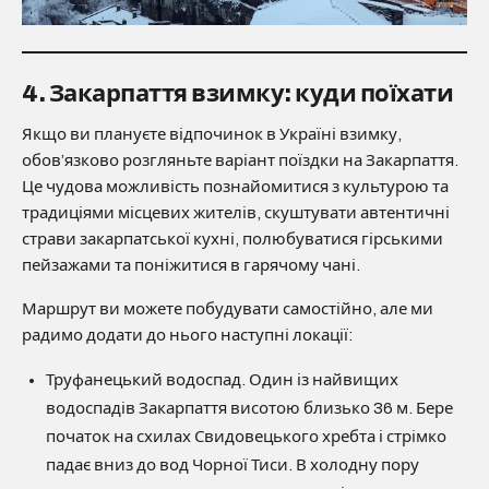
4. Закарпаття взимку: куди поїхати
Якщо ви плануєте відпочинок в Україні взимку,
обов’язково розгляньте варіант поїздки на Закарпаття.
Це чудова можливість познайомитися з культурою та
традиціями місцевих жителів, скуштувати автентичні
страви закарпатської кухні, полюбуватися гірськими
пейзажами та поніжитися в гарячому чані.
Маршрут ви можете побудувати самостійно, але ми
радимо додати до нього наступні локації:
Труфанецький водоспад. Один із найвищих
водоспадів Закарпаття висотою близько 36 м. Бере
початок на схилах Свидовецького хребта і стрімко
падає вниз до вод Чорної Тиси. В холодну пору