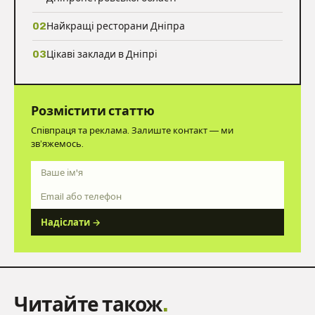
02
Найкращі ресторани Дніпра
03
Цікаві заклади в Дніпрі
Розмістити статтю
Співпраця та реклама. Залиште контакт — ми
зв’яжемось.
Ім'я
Контакт
Надіслати →
Читайте також
.