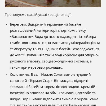
Пропонуємо вашій увазі кращі локації:
Берегово. Відкритий термальний басейн
розташований на території спорткомплексу
«Закарпаття». Вода до нього надходить із гейзера
глибиною 1080 м. Вона має високу мінералізацію та
температуру +50°C. Однак в басейні охолоджується
до +33°C. Купання в такій воді корисне для опорно-
рухового апарату, серцево-судинної системи, а
також при нервових розладах.
Солотвино. В селі Нижнє Солотвино є чудовий
санаторій «Термал Стар». Він має два відкриті
термальні басейни з кремнієвою водою. Кремній
позитивно впливає на обмін речовин, суглоби та
шкіру. Вирішивши відпочити зимою в Україні саме
тут, ви також зможете відвідувати бальнеологічні