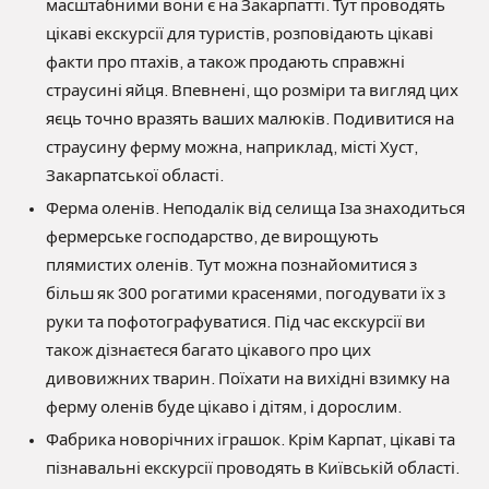
масштабними вони є на Закарпатті. Тут проводять
цікаві екскурсії для туристів, розповідають цікаві
факти про птахів, а також продають справжні
страусині яйця. Впевнені, що розміри та вигляд цих
яєць точно вразять ваших малюків. Подивитися на
страусину ферму можна, наприклад, місті Хуст,
Закарпатської області.
Ферма оленів. Неподалік від селища Іза знаходиться
фермерське господарство, де вирощують
плямистих оленів. Тут можна познайомитися з
більш як 300 рогатими красенями, погодувати їх з
руки та пофотографуватися. Під час екскурсії ви
також дізнаєтеся багато цікавого про цих
дивовижних тварин. Поїхати на вихідні взимку на
ферму оленів буде цікаво і дітям, і дорослим.
Фабрика новорічних іграшок. Крім Карпат, цікаві та
пізнавальні екскурсії проводять в Київській області.