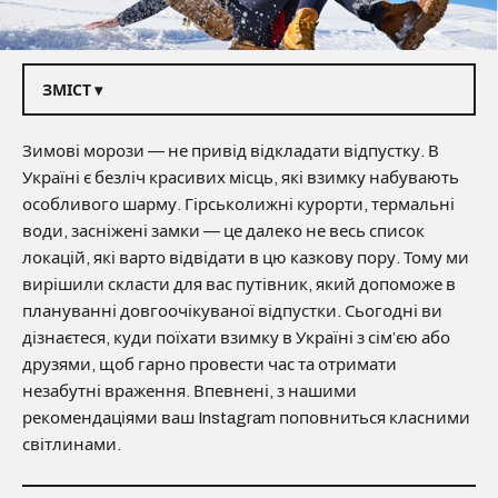
ЗМІСТ ▾
Зимові морози — не привід відкладати відпустку. В
Україні є безліч красивих місць, які взимку набувають
особливого шарму. Гірськолижні курорти, термальні
води, засніжені замки — це далеко не весь список
локацій, які варто відвідати в цю казкову пору. Тому ми
вирішили скласти для вас путівник, який допоможе в
плануванні довгоочікуваної відпустки. Сьогодні ви
дізнаєтеся, куди поїхати взимку в Україні з сім’єю або
друзями, щоб гарно провести час та отримати
незабутні враження. Впевнені, з нашими
рекомендаціями ваш Instagram поповниться класними
світлинами.