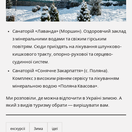
Санаторій «Лаванда» (Моршин). Оздоровчий заклад
з мінеральними водами та свіжим гірським
повітрям. Сюди приїздять на лікування шлунково-
кишкового тракту, опорно-рухової та серцево-
судинної систем.
Санаторій «Сонячне Закарпаття» (с. Поляна).
Комплекс з високим рівнем сервісу та лікуванням
мінеральною водою «Поляна Квасова».
Ми розповіли, де можна відпочити в Україні зимою. А
який з видів туризму обрати — вирішувати вам.
екскурсії
Зима
ідеї