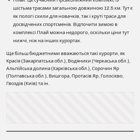
Плай. Це сучасний гірськолижний комплекс із
шістьма трасами загальною довжиною 12,5 км. Тут є
як пологі схили для новачків, так і круті траси для
досвідчених спортсменів. Відпочити зимою в
комплексі Плай можна недорого, оскільки ціни тут
нижчі, ніж на інших курортах.
Ще більш бюджетними вважаються такі курорти, як
Красія (Закарпатська обл.), Водяники (Черкаська обл.),
Альпійська долина (Харківська обл.), Сорочин Яр
(Полтавська обл.), Вишгора, Протасів Яр, Голосієво,
Гвоздів (Київ) та ін.