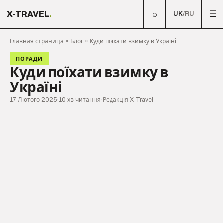
⌕
☰
X-TRAVEL
.
UK
/
RU
Главная страница
»
Блог
»
Куди поїхати взимку в Україні
ПОРАДИ
Куди поїхати взимку в
Україні
17 Лютого 2025
·
10 хв читання
·
Редакція X-Travel