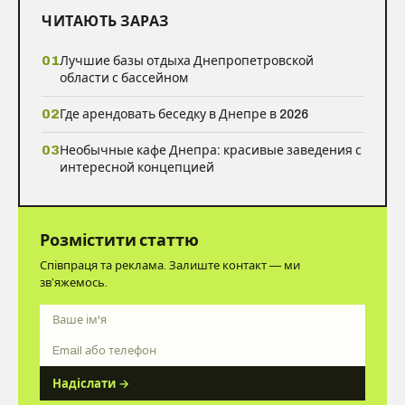
ЧИТАЮТЬ ЗАРАЗ
01
Лучшие базы отдыха Днепропетровской
области с бассейном
02
Где арендовать беседку в Днепре в 2026
03
Необычные кафе Днепра: красивые заведения с
интересной концепцией
Розмістити статтю
Співпраця та реклама. Залиште контакт — ми
зв’яжемось.
Ім'я
Контакт
Надіслати →