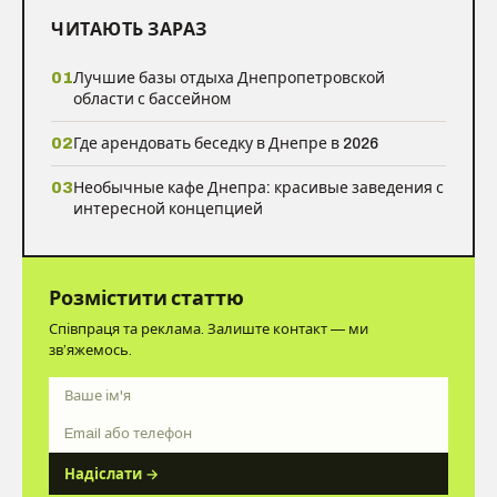
ЧИТАЮТЬ ЗАРАЗ
01
Лучшие базы отдыха Днепропетровской
области с бассейном
02
Где арендовать беседку в Днепре в 2026
03
Необычные кафе Днепра: красивые заведения с
интересной концепцией
Розмістити статтю
Співпраця та реклама. Залиште контакт — ми
зв’яжемось.
Ім'я
Контакт
Надіслати →